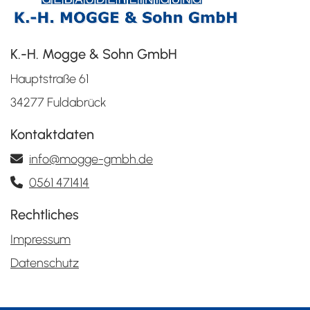
K.-H. Mogge & Sohn GmbH
Hauptstraße 61
34277 Fuldabrück
Kontaktdaten
info@mogge-gmbh.de

0561 471414

Rechtliches
Impressum
Datenschutz